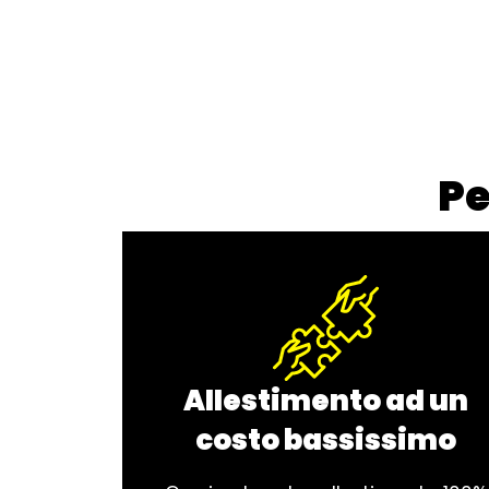
Pe
Allestimento ad un
costo bassissimo