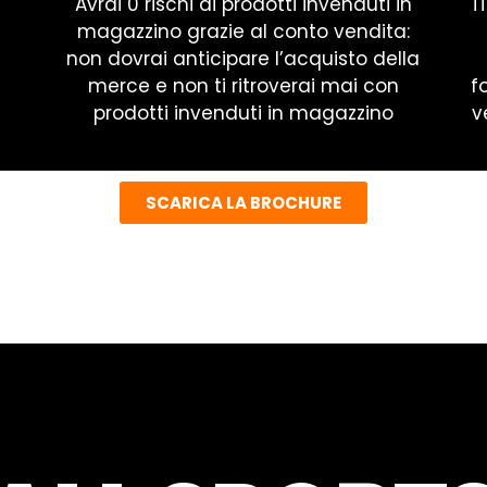
Avrai 0 rischi di prodotti invenduti in
T
magazzino grazie al conto vendita:
non dovrai anticipare l’acquisto della
merce e non ti ritroverai mai con
f
prodotti invenduti in magazzino
v
SCARICA LA BROCHURE