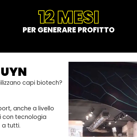
12 MESI
PER GENERARE PROFITTO
e UYN
utilizzano capi biotech?
rt, anche a livello
pi con tecnologia
a tutti.