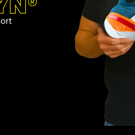
YN
®
port