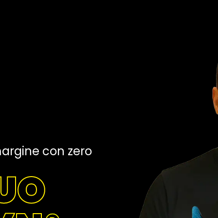
margine con zero
TUO