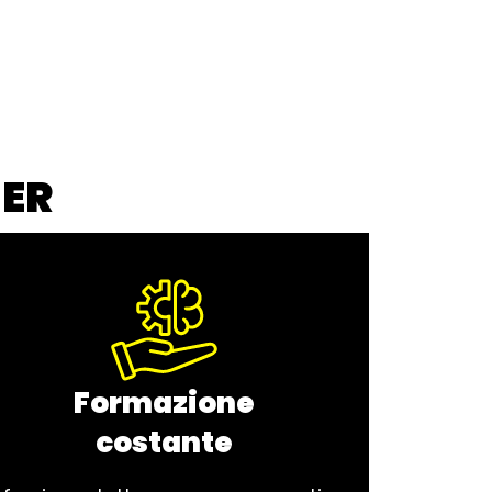
NER
Formazione
costante