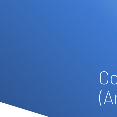
Co
(A