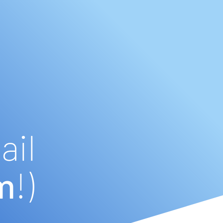
ail
m
!)