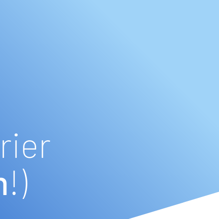
rier
m
!)