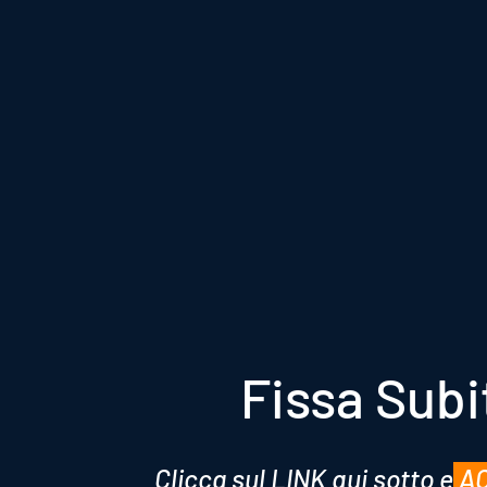
Fissa Subi
Clicca sul
LINK
qui sotto e
AC