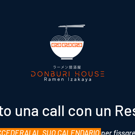
to una call con un R
CEDERAI AL SUO CALENDARIO
per fissar