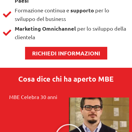
Paesi
supporto
Formazione continua e
per lo
sviluppo del business
Marketing Omnichannel
per lo sviluppo della
clientela
RICHIEDI INFORMAZIONI
Cosa dice chi ha aperto
MBE
MBE Celebra 30 anni