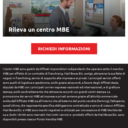
MBE già avviato per entrare nella Rete
Rileva un centro MBE
RICHIEDI INFORMAZIONI
I Centri MBE sono gestiti da Affiliati imprenditori indipendenti che operano sotto il marchio
MBE per effetto di un contratto di franchising. Mail Boxes Etc. svolge, attraverso la sua Rete di
negozi in franchising, servizi di supporto alle imprese e ai privati. I principali servizi offerti
sono quelli di logistica e spedizione, svolti grazie ad accordi, a favore degli Affiliati stessi,
stipulati da MBE con i principali corrieri espresso nazionali ed internazionali, e di grafica e
stampa, svolti sia direttamente che attraverso accordi con grandi centri stampa. La
promozione dei servizi MBE ad imprese e privati avviene grazie all’attività commerciale
svolta dall’Affiliato MBE sia all’interno che all’esterno del punto vendita (farming), fattispecie,
quest’ultima, che rappresenta specifica obbligazione contrattuale a carico di ciascun Affiliato.
Mail Boxes Etc. e MBE sono marchi registrati e utilizzati per concessione di MBE Worldwide
s.p.a. (tutti i diritti sono riservati). Non tutti i servizi e i prodotti offerti da Mail Boxes Etc. sono
disponibili presso ciascun Punto Vendita MBE.