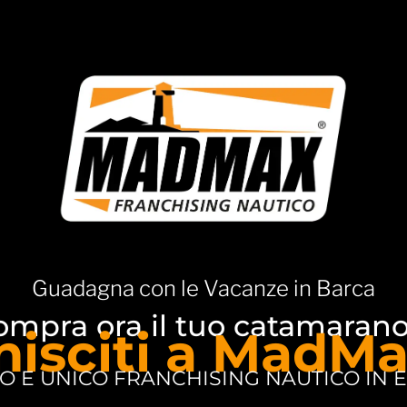
Guadagna con le
Vacanze in Barca
ompra ora il tuo catamarano
nisciti a MadMa
MO E UNICO FRANCHISING NAUTICO IN 