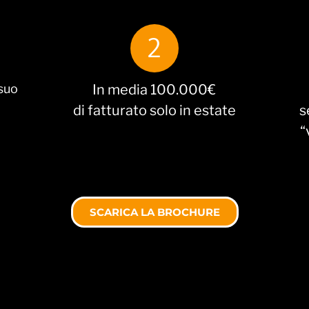
2
 suo
In media 100.000€
di fatturato solo in estate
s
“
SCARICA LA BROCHURE