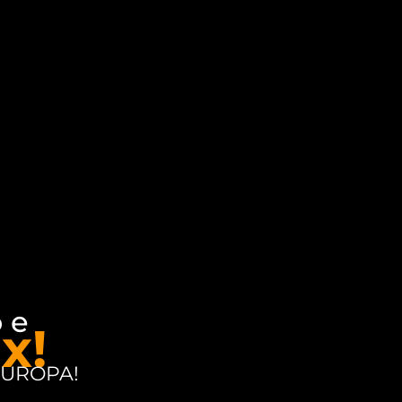
 e
x!
EUROPA!