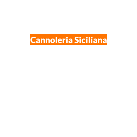
6 Vantaggi Esclusivi della
Cannoleria Siciliana
FASCINO DEL MADE IN
ESCLUSIVA
DI ZONA
ITALY
GARANTITA
NESSUNA ESPERIENZA
FORNITURA PRODOTTI
NECESSARIA
CENTRALIZZATA